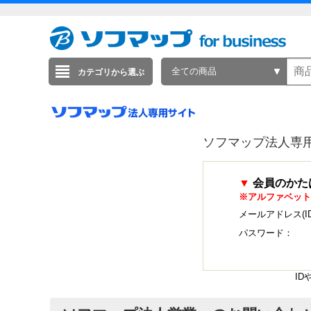
全ての商品
カテゴリから選ぶ
ソフマップ法人専
▼
会員のかた
※アルファベット
メールアドレス(I
パスワード：
I