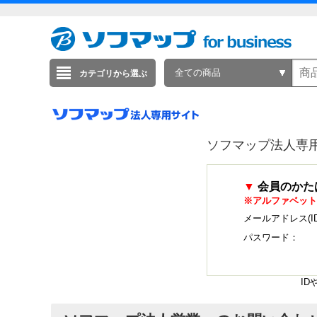
全ての商品
カテゴリから選ぶ
ソフマップ法人専
▼
会員のかた
※アルファベット
メールアドレス(I
パスワード：
I