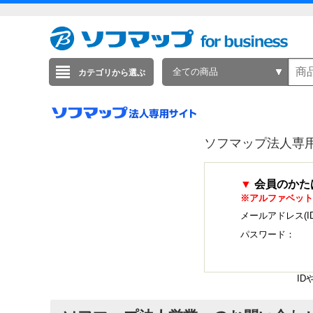
全ての商品
カテゴリから選ぶ
ソフマップ法人専
▼
会員のかた
※アルファベット
メールアドレス(I
パスワード：
I