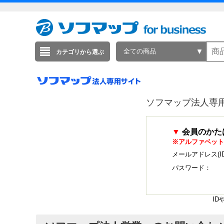
全ての商品
カテゴリから選ぶ
ソフマップ法人専
▼
会員のかた
※アルファベット
メールアドレス(I
パスワード：
I